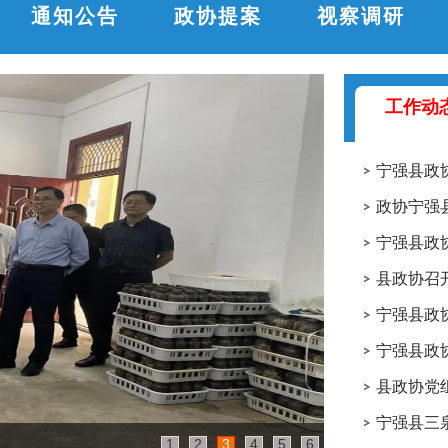
通知公告
政协提案
视察调研
工作动
宁强县政
政协宁强
宁强县政
宁强县政
宁强县政
宁强政协阳平关
1
2
3
4
5
6