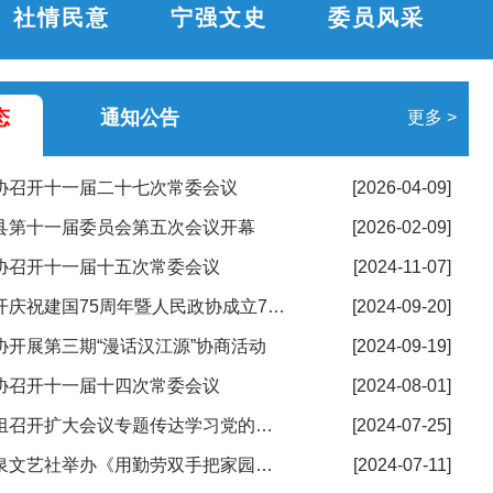
社情民意
宁强文史
委员风采
态
通知公告
更多 >
协召开十一届二十七次常委会议
[2026-04-09]
县第十一届委员会第五次会议开幕
[2026-02-09]
协召开十一届十五次常委会议
[2024-11-07]
县政协召开庆祝建国75周年暨人民政协成立75周年政协委员履职座谈会
[2024-09-20]
协开展第三期“漫话汉江源”协商活动
[2024-09-19]
协召开十一届十四次常委会议
[2024-08-01]
县政协党组召开扩大会议专题传达学习党的二十届三中全会精神
[2024-07-25]
宁强县三泉文艺社举办《用勤劳双手把家园建设得更加美丽》征文颁奖活动
[2024-07-11]
镇学联组开展红色主题教育活动