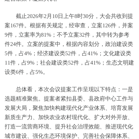
截
止
2026
年
2
月
10
日
上午
8时30分
，大会共收到提
案
167
件
。
根据有关规定，经审查，立案
126
件，
并案
9件
，立案率为
81
%
；不予立案
32件，其中转为参考
件24件。立案的提案中，根据内容划分，政治建设类
5件，占4%；经济建设类52件，占41%；文化建设类
11件，占9%；社会建设类52件，占41%；生态文明建
设类6件，占5%。
总体看，本次会议提案工作呈现以下特点：一是
选题精准聚焦。提案者紧扣县委、县政府中心工作与
发展大局，聚焦加快构建现代化产业体系、培育发展
新质生产力、加快农业农村现代化、扩大对外开放、
打造一流营商环境、提升社会治理效能、推进现代化
城市建设、强化生态环境保护、完善社会保障体系、